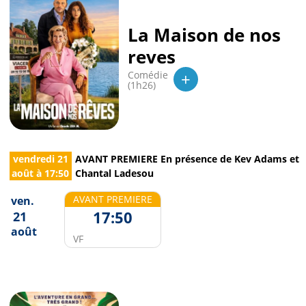
La Maison de nos
reves
+
Comédie
(1h26)
vendredi 21
AVANT PREMIERE En présence de Kev Adams et
août
à
17:50
Chantal Ladesou
AVANT PREMIERE
ven.
17:50
21
août
VF