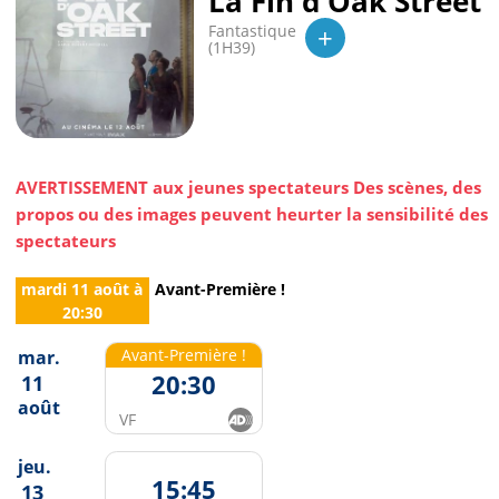
La Fin d'Oak Street
+
Fantastique
(1H39)
AVERTISSEMENT aux jeunes spectateurs Des scènes, des
propos ou des images peuvent heurter la sensibilité des
spectateurs
mardi 11 août
à
Avant-Première !
20:30
Avant-Première !
mar.
20:30
11
août
VF
jeu.
15:45
13