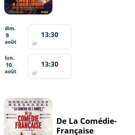
dim.
13:30
9
août
VF
lun.
13:30
10
août
VF
De La Comédie-
Française