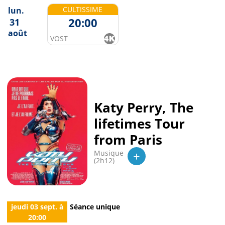
CULTISSIME
lun.
20:00
31
août
VOST
Katy Perry, The
lifetimes Tour
from Paris
+
Musique
(2h12)
jeudi 03 sept.
à
Séance unique
20:00