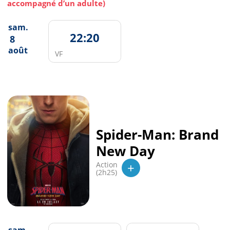
accompagné d’un adulte)
sam.
22:20
8
août
VF
Spider-Man: Brand
New Day
+
Action
(2h25)
sam.