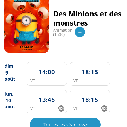
Des Minions et des
monstres
+
Animation
(1h30)
dim.
14:00
18:15
9
août
VF
VF
lun.
13:45
18:15
10
août
VF
VF
Toutes les séances