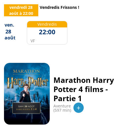
vendredi 28
Vendredis Frissons !
août
à
22:00
Vendredis
ven.
22:00
28
août
VF
Marathon Harry
Potter 4 films -
Partie 1
+
Aventure
(597 min)