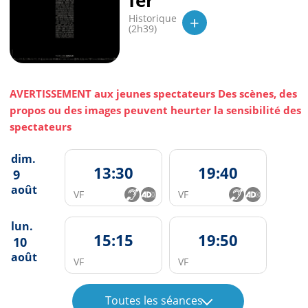
fer
+
Historique
(2h39)
AVERTISSEMENT aux jeunes spectateurs Des scènes, des
propos ou des images peuvent heurter la sensibilité des
spectateurs
dim.
13:30
19:40
9
août
VF
VF
lun.
15:15
19:50
10
août
VF
VF
Toutes les séances