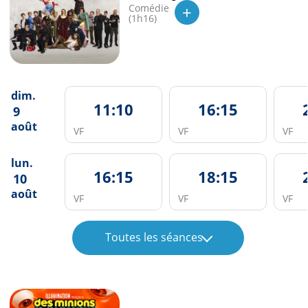
+
Comédie
(1h16)
dim.
11:10
16:15
9
août
VF
VF
VF
lun.
16:15
18:15
10
août
VF
VF
VF
Toutes les séances