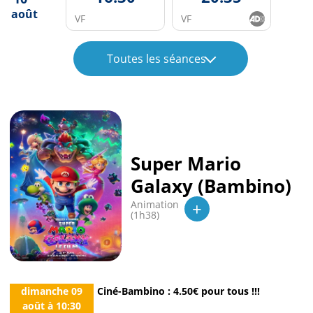
août
VF
VF
Toutes les séances
Super Mario
Galaxy (Bambino)
+
Animation
(1h38)
dimanche 09
Ciné-Bambino : 4.50€ pour tous !!!
août
à
10:30