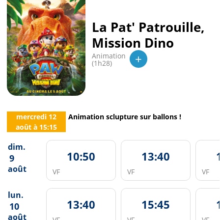
La Pat' Patrouille,
Mission Dino
+
Animation
(1h28)
mercredi 12
Animation sclupture sur ballons !
août
à
15:15
dim.
10:50
13:40
9
août
VF
VF
VF
lun.
13:40
15:45
10
août
VF
VF
VF