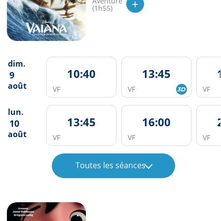
+
Aventure
(1h55)
dim.
10:40
13:45
9
août
VF
VF
VF
lun.
13:45
16:00
10
août
VF
VF
VF
Toutes les séances