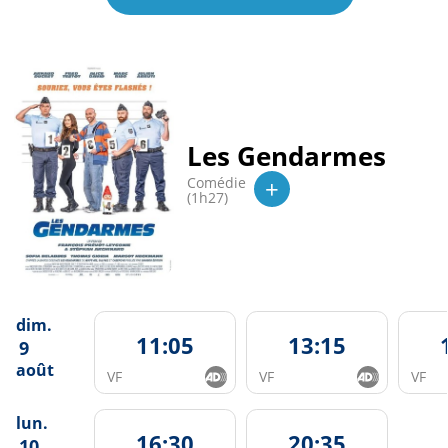
Les Gendarmes
+
Comédie
(1h27)
dim.
11:05
13:15
9
août
VF
VF
VF
lun.
16:30
20:35
10