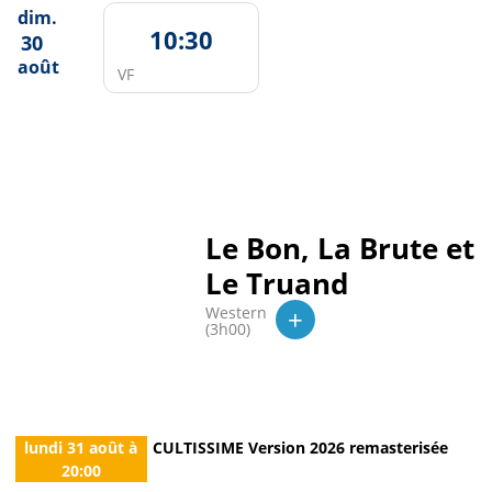
dim.
10:30
30
août
VF
Le Bon, La Brute et
Le Truand
+
Western
(3h00)
lundi 31 août
à
CULTISSIME Version 2026 remasterisée
20:00