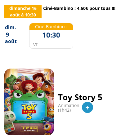
dimanche 16
Ciné-Bambino : 4.50€ pour tous !!!
août
à
10:30
Ciné-Bambino :
dim.
10:30
9
août
VF
Toy Story 5
+
Animation
(1h42)