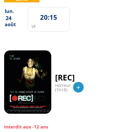
lun.
20:15
24
août
VF
[REC]
+
Horreur
(1h18)
Interdit aux -12 ans