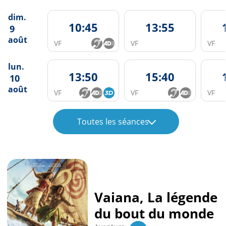
dim.
10:45
13:55
9
août
VF
VF
VF
lun.
13:50
15:40
10
août
VF
VF
VF
Toutes les séances
Vaiana, La légende
du bout du monde