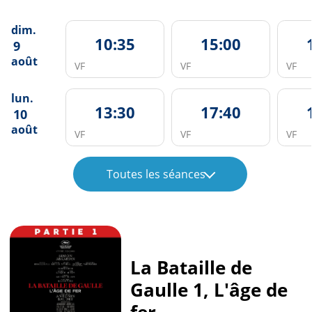
dim.
10:35
15:00
9
août
VF
VF
VF
lun.
13:30
17:40
10
août
VF
VF
VF
Toutes les séances
La Bataille de
Gaulle 1, L'âge de