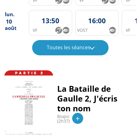
VF
VF
VF
lun.
13:50
16:00
10
août
VF
VOST
VF
Toutes les séances
La Bataille de
Gaulle 2, J'écris
ton nom
+
Biopic
(2h37)