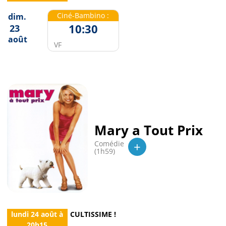
Ciné-Bambino :
dim.
10:30
23
août
VF
Mary a Tout Prix
+
Comédie
(1h59)
lundi 24 août
à
CULTISSIME !
20h15