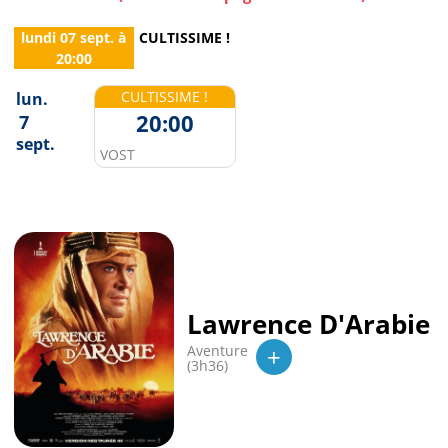
lundi 07 sept.
à
CULTISSIME !
20:00
CULTISSIME !
lun.
20:00
7
sept.
VOST
Lawrence D'Arabie
+
Aventure
(3h36)