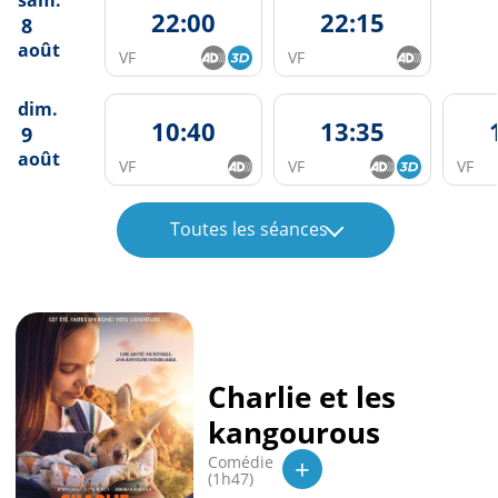
22:00
22:15
8
août
VF
VF
dim.
10:40
13:35
9
août
VF
VF
VF
Toutes les séances
Charlie et les
kangourous
+
Comédie
(1h47)